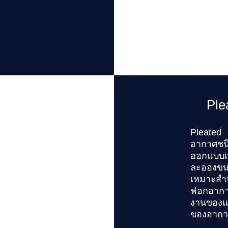
Ple
Pleated
อากาศชน
ออกแบบเพ
ละอองขนา
เหมาะสำห
ฟอกอากา
งานของแ
ของอากาศ