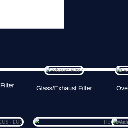
Filter
Glass/Exhaust Filter
Oven