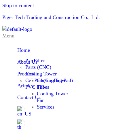
Skip to content
Piger Tech Trading and Construction Co., Ltd.
Menu
Home
Air Filter
About Us
Parts (CNC)
Products
Cooling Tower
CeLPad (Cooling Pad)
Cooling Tower
Articles
PVC Tubes
Fill
Cooling Tower
Contact Us
Fan
Services